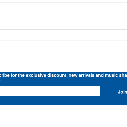
Location
Band Tee Story
News
C
ribe for the exclusive discount, new arrivals and music sha
*
Joi
want to subscribe to your mailing list.
© LEFTHANDED BAND TEE STORE 2026