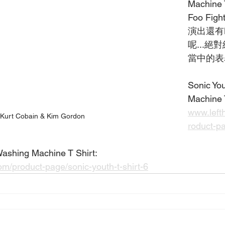
Machin
Foo Fi
演出還有Be
呢...絕
當中的表
Sonic Yo
Machine T
www.left
Kurt Cobain & Kim Gordon
roduct-p
ashing Machine T Shirt:
m/product-page/sonic-youth-t-shirt-6