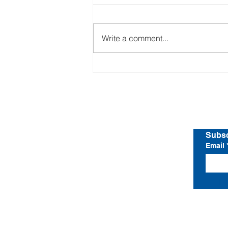
Write a comment...
Home
Shop All
Subsc
Email
I 