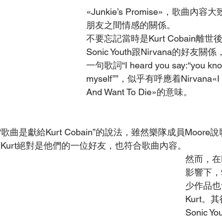
«Junkie’s Promise»，歌曲
朋友之間情感的關係。
不要忘記當時是Kurt Cobain離世
Sonic Youth跟Nirvana的好
一句歌詞“I heard you say:“you know
myself””，似乎有呼應着Nirvana«I Ha
And Want To Die»的意味。
曲是獻給Kurt Cobain”的說法，雖然樂隊成員Moore
致敬，但Kurt絕對是他們的一位好友，也符合歌曲內容。
然而，在
影響下，
少作品也
Kurt。
Sonic Yo